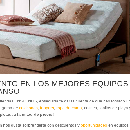
ENTO EN LOS MEJORES EQUIPOS
ANSO
ras tiendas ENSUEÑOS, enseguida te darás cuenta de que has tomado u
ia gama de
colchones
,
toppers
,
ropa de cama
, cojines, toallas de playa 
pletas
¡a la mitad de precio!
én nos gusta sorprenderte con descuentos y
oportunidades
en equipos