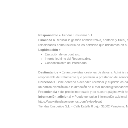
Responsable »
Tiendas Ensueños S.L.
Finalidad »
Realizar la gestión administrativa, contable y fisca
relacionadas como usuario de los servicios que brindamos en 
Legitimación »
Ejecución de un contrato.
Interés legítimo del Responsable.
Consentimiento del interesado.
Destinatarios »
Están previstas cesiones de datos a: Administr
responsable de tratamiento que permitan la prestación de servi
Derechos »
Tiene derecho a acceder, rectificar y suprimir los d
un correo electrónico a la dirección de e-mail madrid@tiendas
Procedencia »
del propio interesado y de nuestra página web 
Información adicional »
Puede consultar información adicional
https://www.tiendasensuenos.com/aviso-legal/
Tiendas Ensueños S.L. - Calle Estella 8 bajo, 31002 Pamplona,