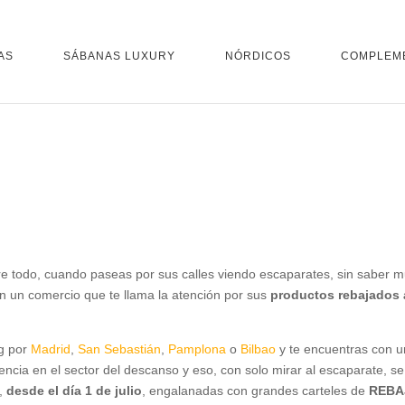
AS
SÁBANAS LUXURY
NÓRDICOS
COMPLEM
re todo, cuando paseas por sus calles viendo escaparates, sin saber 
on un comercio que te llama la atención por sus
productos rebajados 
ng por
Madrid
,
San Sebastián
,
Pamplona
o
Bilbao
y te encuentras con 
ncia en el sector del descanso y eso, con solo mirar al escaparate, se
n,
desde el día 1 de julio
, engalanadas con grandes carteles de
REBA