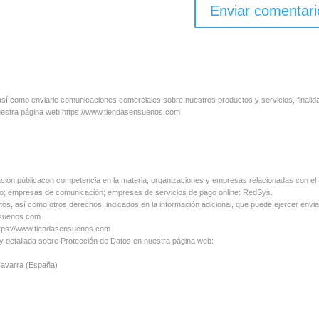
l, así como enviarle comunicaciones comerciales sobre nuestros productos y servicios, finali
nuestra página web https://www.tiendasensuenos.com
ación públicacon competencia en la materia; organizaciones y empresas relacionadas con el
cio; empresas de comunicación; empresas de servicios de pago online: RedSys.
atos, así como otros derechos, indicados en la información adicional, que puede ejercer envi
ensuenos.com
https://www.tiendasensuenos.com
 y detallada sobre Protección de Datos en nuestra página web:
 Navarra (España)