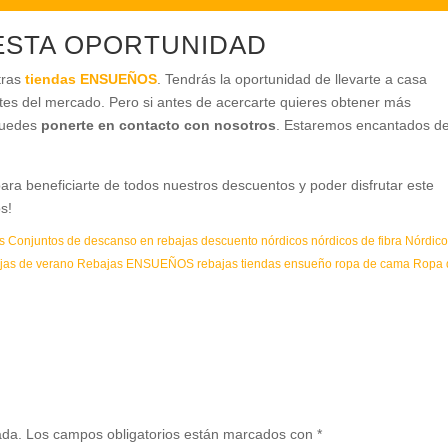
ESTA OPORTUNIDAD
tras
tiendas ENSUEÑOS
. Tendrás la oportunidad de llevarte a casa
tes del mercado. Pero si antes de acercarte quieres obtener más
 puedes
ponerte en contacto con nosotros
. Estaremos encantados d
ara beneficiarte de todos nuestros descuentos y poder disfrutar este
s!
s
Conjuntos de descanso en rebajas
descuento nórdicos
nórdicos de fibra
Nórdico
jas de verano
Rebajas ENSUEÑOS
rebajas tiendas ensueño
ropa de cama
Ropa 
ada.
Los campos obligatorios están marcados con
*