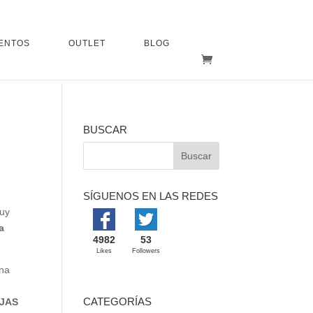
ENTOS
OUTLET
BLOG
BUSCAR
SÍGUENOS EN LAS REDES
muy
a
4982
53
Likes
Followers
una
CATEGORÍAS
JAS