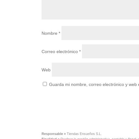
Nombre
*
Correo electrónico
*
Web
Guarda mi nombre, correo electrónico y web 
Responsable »
Tiendas Ensueños S.L.
Finalidad »
Realizar la gestión administrativa, contable y fisca