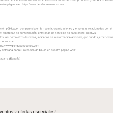
nuestra página web https://www.tiendasensuenos.com
ación públicacon competencia en la materia; organizaciones y empresas relacionadas con el
cio; empresas de comunicación; empresas de servicios de pago online: RedSys.
atos, así como otros derechos, indicados en la información adicional, que puede ejercer envi
ensuenos.com
https://www.tiendasensuenos.com
 y detallada sobre Protección de Datos en nuestra página web:
 Navarra (España)
eventos y ofertas especiales!