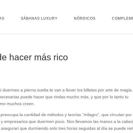
AS
SÁBANAS LUXURY
NÓRDICOS
COMPLEM
de hacer más rico
i duermes a pierna suelta te van a llover los billetes por arte de magia.
necesarias puede hacer que rindas mucho más, y que por lo tanto tu
como muchos creen.
preocupa la cantidad de métodos y teorías “milagro”, que circulan por
res y empresarios que duermen poco. Nos llevamos las manos a la cabe
aseguran que durmiendo solo tres horas seguidas al día se puede ren