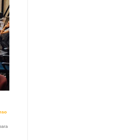
nso
para
e