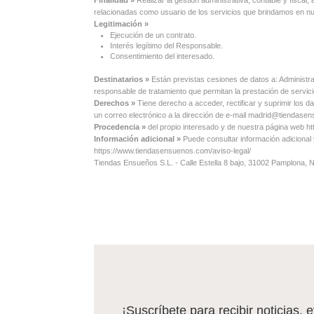
relacionadas como usuario de los servicios que brindamos en 
Legitimación »
Ejecución de un contrato.
Interés legítimo del Responsable.
Consentimiento del interesado.
Destinatarios »
Están previstas cesiones de datos a: Administr
responsable de tratamiento que permitan la prestación de servi
Derechos »
Tiene derecho a acceder, rectificar y suprimir los d
un correo electrónico a la dirección de e-mail madrid@tiendas
Procedencia »
del propio interesado y de nuestra página web 
Información adicional »
Puede consultar información adicional
https://www.tiendasensuenos.com/aviso-legal/
Tiendas Ensueños S.L. - Calle Estella 8 bajo, 31002 Pamplona,
¡Suscríbete para recibir noticias, 