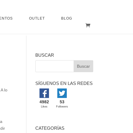
ENTOS
OUTLET
BLOG
BUSCAR
SÍGUENOS EN LAS REDES
 A lo
4982
53
Likes
Followers
za
CATEGORÍAS
dir