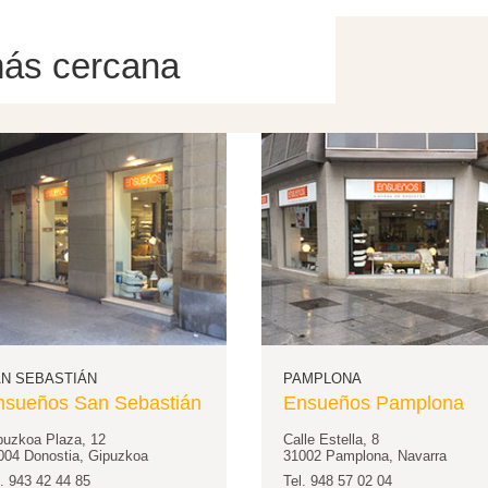
más cercana
N SEBASTIÁN
PAMPLONA
nsueños San Sebastián
Ensueños Pamplona
puzkoa Plaza, 12
Calle Estella, 8
004 Donostia, Gipuzkoa
31002 Pamplona, Navarra
l. 943 42 44 85
Tel. 948 57 02 04