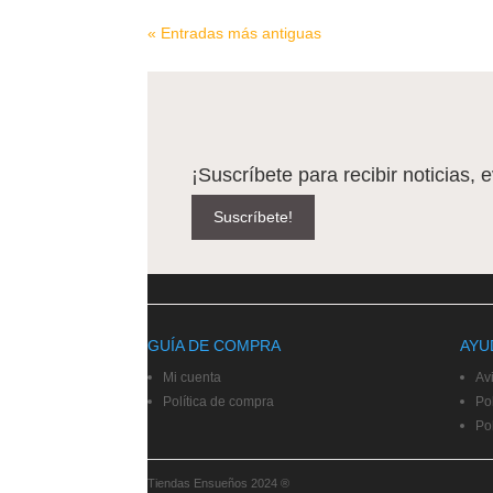
« Entradas más antiguas
¡Suscríbete para recibir noticias, 
Suscríbete!
GUÍA DE COMPRA
AYU
Mi cuenta
Av
Política de compra
Pol
Po
Tiendas Ensueños 2024 ®