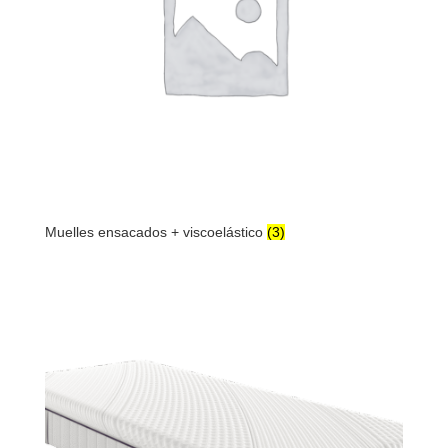
Muelles ensacados + viscoelástico
(3)