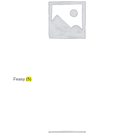
Feasy
(5)