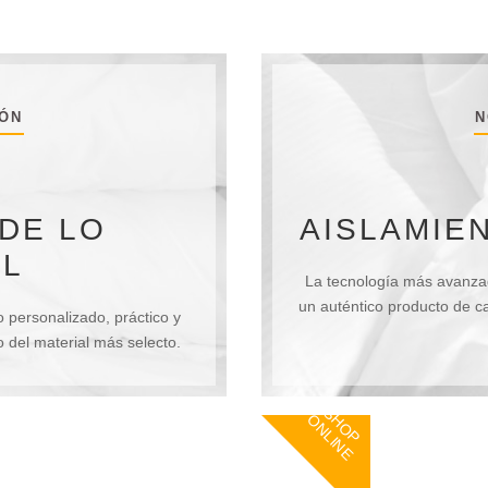
ÓN
N
 DE LO
AISLAMIE
AL
La tecnología más avanzad
un auténtico producto de ca
 personalizado, práctico y
o del material más selecto.
S
O
P
N
L
I
N
H
O
E