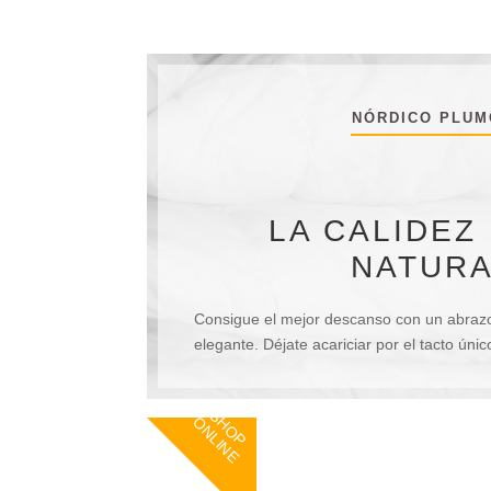
NÓRDICO PLUM
LA CALIDEZ
NATUR
Consigue el mejor descanso con un abrazo
elegante. Déjate acariciar por el tacto únic
S
O
P
N
L
I
N
H
O
E