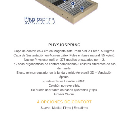
PHYSIOSPRING
Capa de confort en 4 cm en Magenta soft Fresh o blue Fresh, 50 kg/m3.
Capa de Sustentación en 4cm en Látex Pulse en base natural, 55 kg/m3.
Nucleo Physiospring® en 375 muelles ensacados por m2.
7 Zonas ergonomicas de confort combinando 3 calibres diferentes de hilo
de muelle.
Efecto termorregulador en la funda y tejido Aerotec® 3D – Ventilación
óptima.
Funda exterior Lavable a 60ºC.
Colchón no reversible.
Se puede usar tanto en bases ajustables y fijas.
Grosor 24 cm.
4 OPCIONES DE CONFORT
Suave | Media | Firme | Extrafirme