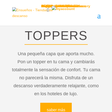
Camas
Serie 1
Serie 2
Serie 4
Serie 5
Serie 6
Serie 8
Serie 9
Colchones
Colchones
Toppers
Almohadas
Almohada Snow Cube
Almohada Snow Gel Memory
Almohadas cervicales
Almohadas viscoelásticas
Almohadas de látex
Almohadas de fibra
Almohadas de plumón
Sábanas LUXURY
Nórdicos
Nórdico plumón
Nórdico fibra
Complementos
Stressless
Catálogo Stressless
Configurador Stressless
Cojín respaldo
Protección de cama
Outlet
Blog
TOPPERS
Una pequeña capa que aporta mucho.
Pon un topper en tu cama y cambiarás
totalmente la sensación de confort. Tu cama
no parecerá la misma. Disfruta de un
descanso verdaderamente relajante, como
en los hoteles de lujo.
saber más