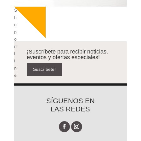
S
h
o
p
o
n
¡Suscríbete para recibir noticias,
l
eventos y ofertas especiales!
i
n
Suscríbete!
e
SÍGUENOS EN
LAS REDES