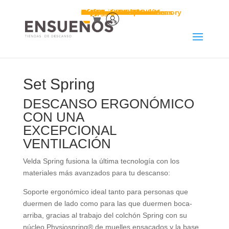
Camas
Serie 1
Serie 2
Serie 4
Serie 5
Serie 6
Serie 8
Serie 9
Colchones
Colchones
Toppers
Almohadas
Almohada Snow Cube
Almohada Snow Gel Memory
Almohadas cervicales
Almohadas viscoelásticas
Almohadas de látex
Almohadas de fibra
Almohadas de plumón
Sábanas LUXURY
Nórdicos
Nórdico plumón
Nórdico fibra
Complementos
Stressless
Catálogo Stressless
Configurador Stressless
Cojín respaldo
Protección de cama
Outlet
Blog
Set Spring
DESCANSO ERGONÓMICO
CON UNA
EXCEPCIONAL
VENTILACIÓN
Velda Spring fusiona la última tecnología con los
materiales más avanzados para tu descanso:
Soporte ergonómico ideal tanto para personas que
duermen de lado como para las que duermen boca-
arriba, gracias al trabajo del colchón Spring con su
núcleo Physiospring® de muelles ensacados y la base