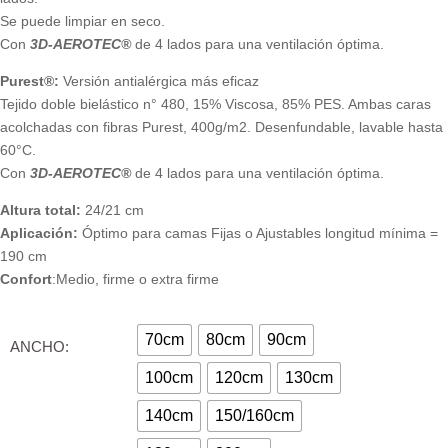
Se puede limpiar en seco.
Con
3D-AEROTEC®
de 4 lados para una ventilación óptima.
Purest®:
Versión antialérgica más eficaz
Tejido doble bielástico n° 480, 15% Viscosa, 85% PES. Ambas caras
acolchadas con fibras Purest, 400g/m2. Desenfundable, lavable hasta
60°C.
Con
3D-AEROTEC®
de 4 lados para una ventilación óptima.
Altura total:
24/21 cm
Aplicación:
Óptimo para camas Fijas o Ajustables longitud mínima =
190 cm
Confort
:Medio, firme o extra firme
70cm
80cm
90cm
ANCHO:
100cm
120cm
130cm
140cm
150/160cm