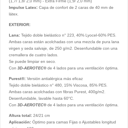
(1,7/ 1,8/ 2,0 mm) - Extra Firme (1,9/ 2,0 mm)
Impulse Latex:
Capa de confort de 2 caras de 40 mm de
látex.
EXTERIOR:
Lana:
Tejido doble bielástico n° 223, 40% Lyocel-60% PES.
Ambas caras están acolchadas con una mezcla de pura lana
virgen y seda salvaje, de 250 g/m2. Desenfundable con una
cremallera de cuatro lados.
Se puede limpiar en seco.
Con
3D-AEROTEC®
de 4 lados para una ventilación óptima.
Purest®:
Versión antialérgica más eficaz
Tejido doble bielástico n° 480, 15% Viscosa, 85% PES.
Ambas caras acolchadas con fibras Purest, 400g/m2.
Desenfundable, lavable hasta 60°C.
Con
3D-AEROTEC®
de 4 lados para una ventilación óptima.
Altura total:
24/21 cm
Aplicación:
Óptimo para camas Fijas o Ajustables longitud