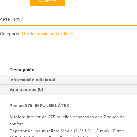
COMPRAR
ROYAL
IMPULSE
LÁTEX
SKU:
N/D
POCKET
375
Categoría:
Muelles ensacados + látex
cantidad
Descripción
Información adicional
Valoraciones (0)
Pocket 375 IMPULSE LÁTEX
Núcleo:
Interior de 375 muelles ensacados con 7 zonas de
confort.
Espesor de los muelles:
Medio (1,5/ 1,6/ 1,8 mm) - Firme