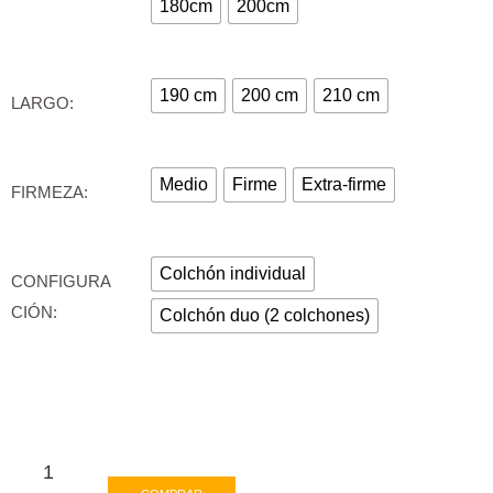
180cm
200cm
190 cm
200 cm
210 cm
LARGO:
Medio
Firme
Extra-firme
FIRMEZA:
Colchón individual
CONFIGURA
CIÓN:
Colchón duo (2 colchones)
Colchón
Látex