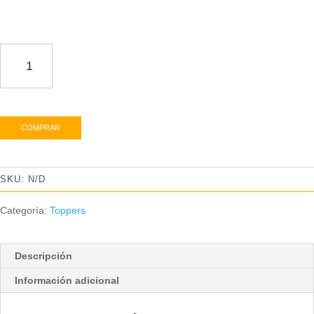
Classic
cantidad
COMPRAR
SKU:
N/D
Categoría:
Toppers
Descripción
Información adicional