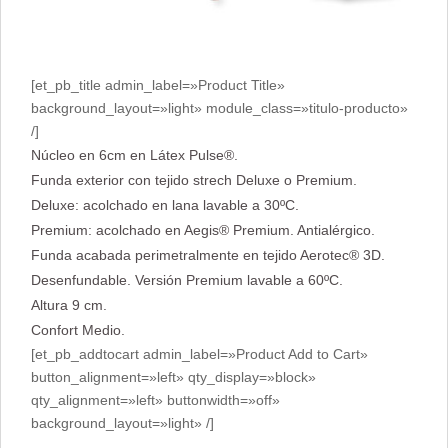
[et_pb_title admin_label=»Product Title»
background_layout=»light» module_class=»titulo-producto»
/]
Núcleo en 6cm en Látex Pulse®.
Funda exterior con tejido strech Deluxe o Premium.
Deluxe: acolchado en lana lavable a 30ºC.
Premium: acolchado en Aegis® Premium. Antialérgico.
Funda acabada perimetralmente en tejido Aerotec® 3D.
Desenfundable. Versión Premium lavable a 60ºC.
Altura 9 cm.
Confort Medio.
[et_pb_addtocart admin_label=»Product Add to Cart»
button_alignment=»left» qty_display=»block»
qty_alignment=»left» buttonwidth=»off»
background_layout=»light» /]