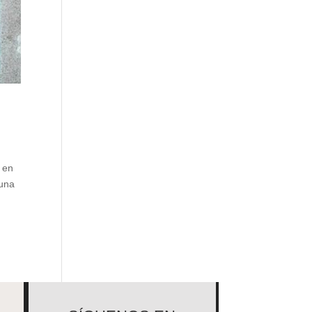
s en
guna