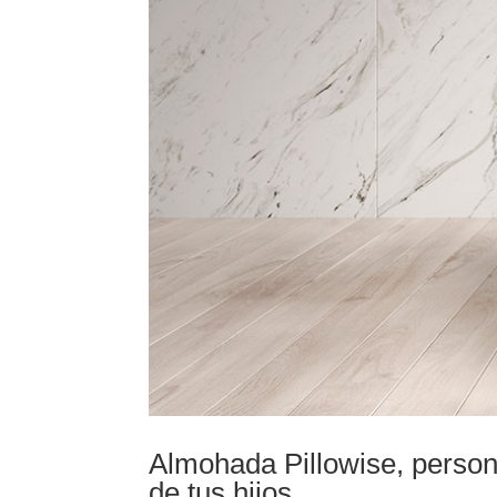
Almohada Pillowise, person
de tus hijos