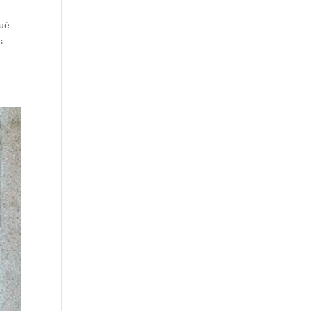
qué
s.