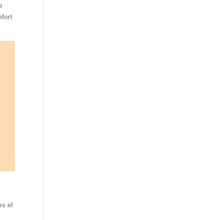
e
fort
es el