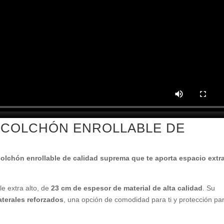
 COLCHÓN ENROLLABLE DE
olchón enrollable de calidad suprema que te aporta espacio extr
le extra alto, de
23 cm de espesor de material de alta calidad
. Su
aterales reforzados
, una opción de comodidad para ti y protección par