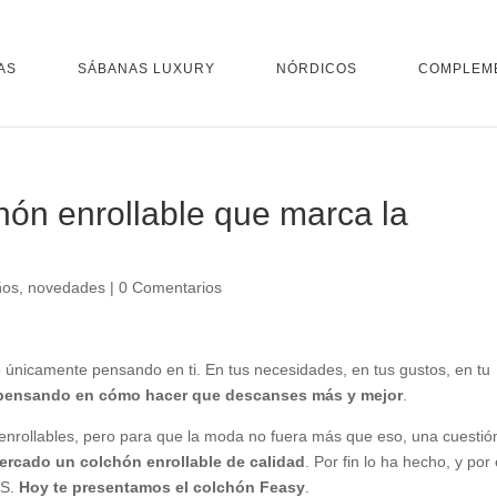
AS
SÁBANAS LUXURY
NÓRDICOS
COMPLEM
hón enrollable que marca la
ños
,
novedades
|
0 Comentarios
icamente pensando en ti. En tus necesidades, en tus gustos, en tu
pensando en
cómo hacer que descanses más y mejor
.
enrollables, pero para que la moda no fuera más que eso, una cuestió
mercado un colchón enrollable de calidad
. Por fin lo ha hecho, y por
OS.
Hoy te presentamos el colchón Feasy
.