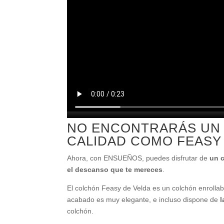
NO ENCONTRARÁS UN
CALIDAD COMO FEASY
Ahora, con ENSUEÑOS, puedes disfrutar de
un c
el descanso que te mereces
.
El colchón Feasy de Velda es un colchón enrollab
acabado es muy elegante, e incluso dispone de
l
colchón.