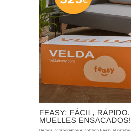
FEASY: FÁCIL, RÁPIDO
MUELLES ENSACADOS
Hemos incorporamos el colchón Feasy al catá