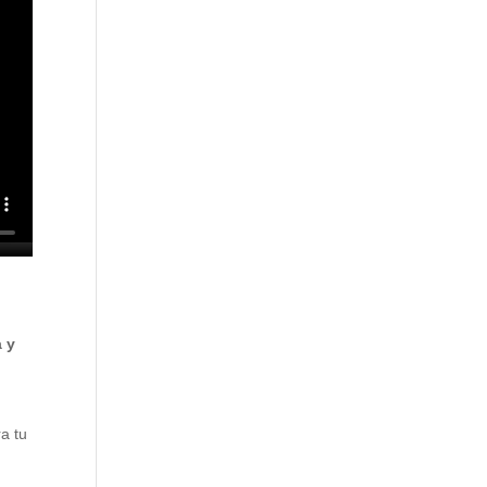
a y
a tu