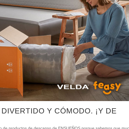
, DIVERTIDO Y CÓMODO. ¡Y DE
!
logo de productos de descanso de ENSUEÑOS porque sabemos que mu