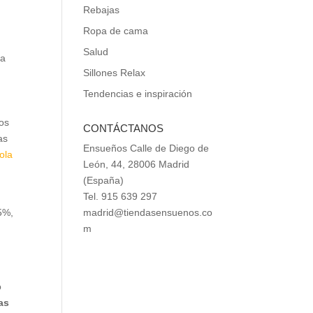
Rebajas
Ropa de cama
Salud
ia
Sillones Relax
Tendencias e inspiración
ios
CONTÁCTANOS
as
Ensueños Calle de Diego de
ola
León, 44, 28006 Madrid
(España)
Tel. 915 639 297
madrid@tiendasensuenos.co
15%,
m
o
as