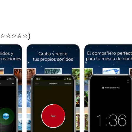
️⭐️⭐️⭐️⭐️)