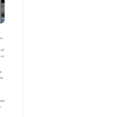
he.
 el
a a
na
re
nas
o