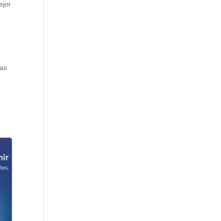
ejor
sas