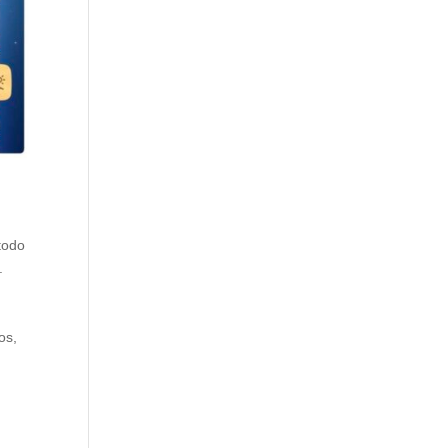
todo
.
os,