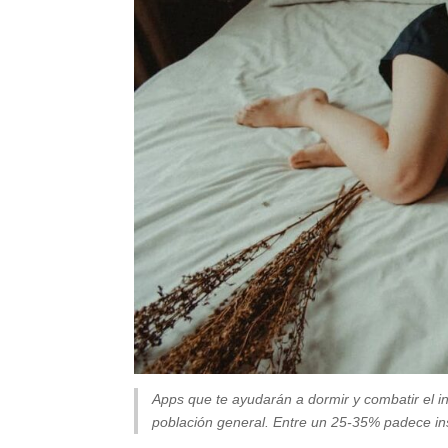
Apps que te ayudarán a dormir y combatir el i
población general. Entre un 25-35% padece in