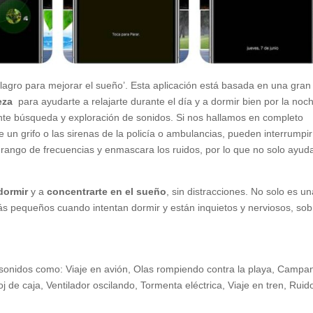
gro para mejorar el sueño’. Esta aplicación está basada en una gran
eza
para ayudarte a relajarte durante el día y a dormir bien por la noc
ante búsqueda y exploración de sonidos. Si nos hallamos en completo
 un grifo o las sirenas de la policía o ambulancias, pueden interrumpir
rango de frecuencias y enmascara los ruidos, por lo que no solo ayud
dormir
y a
concentrarte en el sueño
, sin distracciones. No solo es u
más pequeños cuando intentan dormir y están inquietos y nerviosos, sob
 sonidos como: Viaje en avión, Olas rompiendo contra la playa, Campa
oj de caja, Ventilador oscilando, Tormenta eléctrica, Viaje en tren, Ruid