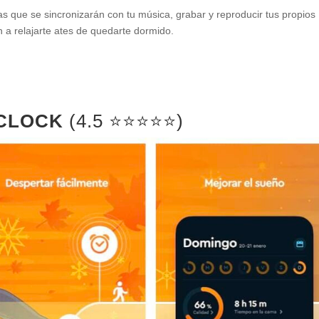
 que se sincronizarán con tu música, grabar y reproducir tus propios
a relajarte ates de quedarte dormido.
 CLOCK
(4.5 ⭐️⭐️⭐️⭐️⭐️)