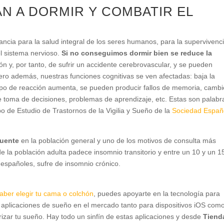
N A DORMIR Y COMBATIR EL
tancia para la salud integral de los seres humanos, para la supervivenc
el sistema nervioso.
Si no conseguimos dormir bien se reduce la
ón y, por tanto, de sufrir un accidente cerebrovascular, y se pueden
o además, nuestras funciones cognitivas se ven afectadas: baja la
empo de reacción aumenta, se pueden producir fallos de memoria, camb
e toma de decisiones, problemas de aprendizaje, etc. Estas son palabr
 de Estudio de Trastornos de la Vigilia y Sueño de la
Sociedad Españ
cuente
en la población general y uno de los motivos de consulta más
e la población adulta padece insomnio transitorio y entre un 10 y un 
españoles, sufre de insomnio crónico.
aber elegir tu cama o colchón
, puedes apoyarte en la tecnología para
e aplicaciones de sueño en el mercado tanto para dispositivos iOS com
rizar tu sueño. Hay todo un sinfín de estas aplicaciones y desde
Tiend