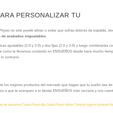
PARA PERSONALIZAR TU
hysio no solo puede aliviar o evitar que sufras dolores de espalda, si
a de acabados inigualables
.
as ajustables (2.0 y 3.0) y dos fijas (2.0 y 3.0) y luego combinarlas c
que como te llevamos contando en ENSUEÑOS desde hace mucho tiemp
lo contrario.
te los mejores productos del mercado que hagan que tu sueño sea de
tamos a que te acerques a tu tienda ENSUEÑOS más cercana y nos cuen
as de descanso
Cama Physio fija
Cama Physio Motor
Correcta higiene postural
Hi