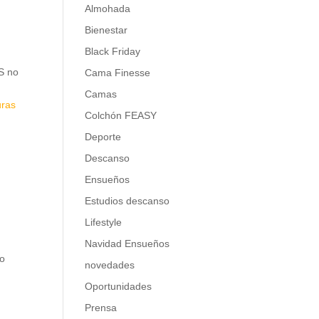
Almohada
Bienestar
Black Friday
S no
Cama Finesse
Camas
uras
Colchón FEASY
Deporte
Descanso
Ensueños
Estudios descanso
Lifestyle
Navidad Ensueños
to
novedades
Oportunidades
Prensa