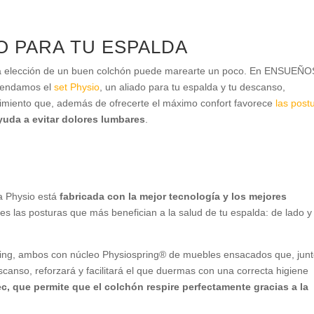
DO PARA TU ESPALDA
 la elección de un buen colchón puede marearte un poco. En ENSUEÑO
omendamos el
set Physio
, un aliado para tu espalda y tu descanso,
imiento que, además de ofrecerte el máximo confort favorece
las post
yuda a evitar dolores lumbares
.
 Physio está
fabricada con la mejor tecnología y los mejores
es las posturas que más benefician a la salud de tu espalda: de lado y
pring, ambos con núcleo Physiospring® de muebles ensacados que, jun
canso, reforzará y facilitará el que duermas con una correcta higiene
c, que permite que el colchón respire perfectamente gracias a la