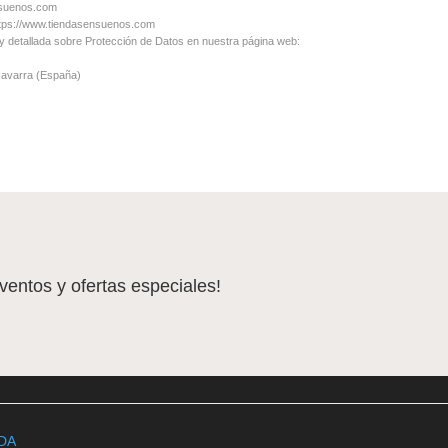
ensuenos.com
https://www.tiendasensuenos.com
 y detallada sobre Protección de Datos en nuestra página web:
 Navarra (España)
eventos y ofertas especiales!
DA