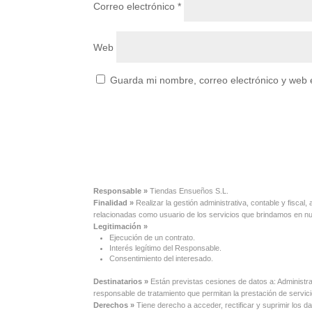
Correo electrónico
*
Web
Guarda mi nombre, correo electrónico y web 
Responsable »
Tiendas Ensueños S.L.
Finalidad »
Realizar la gestión administrativa, contable y fisca
relacionadas como usuario de los servicios que brindamos en 
Legitimación »
Ejecución de un contrato.
Interés legítimo del Responsable.
Consentimiento del interesado.
Destinatarios »
Están previstas cesiones de datos a: Administr
responsable de tratamiento que permitan la prestación de servi
Derechos »
Tiene derecho a acceder, rectificar y suprimir los d