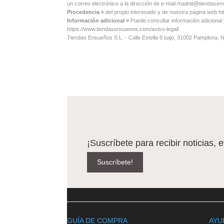
un correo electrónico a la dirección de e-mail madrid@tiendas
Procedencia »
del propio interesado y de nuestra página web 
Información adicional »
Puede consultar información adicional
https://www.tiendasensuenos.com/aviso-legal/
Tiendas Ensueños S.L. - Calle Estella 8 bajo, 31002 Pamplona,
¡Suscríbete para recibir noticias, 
Suscríbete!
GUÍA DE COMPRA
AYU