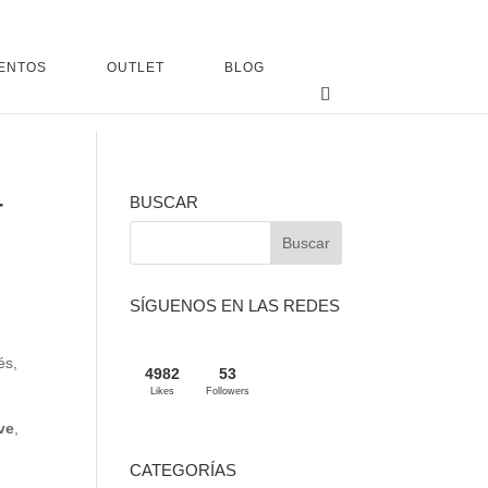
ENTOS
OUTLET
BLOG
r
BUSCAR
SÍGUENOS EN LAS REDES
és,
4982
53
Likes
Followers
ve
,
CATEGORÍAS