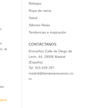
Rebajas
Ropa de cama
Salud
Sillones Relax
no
Tendencias e inspiración
on
CONTÁCTANOS
o, la
Ensueños Calle de Diego de
León, 44, 28006 Madrid
(España)
Tel. 915 639 297
madrid@tiendasensuenos.co
m
tes
giene