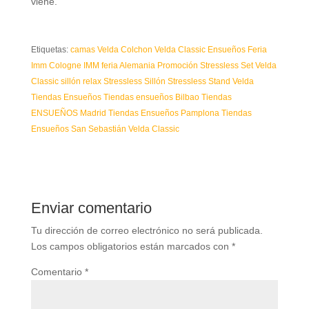
viene.
Etiquetas:
camas Velda
Colchon Velda Classic
Ensueños
Feria
Imm Cologne
IMM feria Alemania
Promoción Stressless
Set Velda
Classic
sillón relax Stressless
Sillón Stressless
Stand Velda
Tiendas Ensueños
Tiendas ensueños Bilbao
Tiendas
ENSUEÑOS Madrid
Tiendas Ensueños Pamplona
Tiendas
Ensueños San Sebastián
Velda Classic
Enviar comentario
Tu dirección de correo electrónico no será publicada.
Los campos obligatorios están marcados con
*
Comentario
*